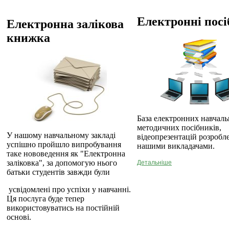
Електронні пос
Електронна залікова
книжка
База електронних навчаль
методичних посібників,
У нашому навчальному закладі
відеопрезентацій розробл
успішно пройшло випробування
нашими викладачами.
таке нововедення як "Електронна
заліковка", за допомогую нього
Детальніше
батьки студентів завжди були
усвідомлені про успіхи у навчанні.
Ця послуга буде тепер
використовуватись на постійній
основі.