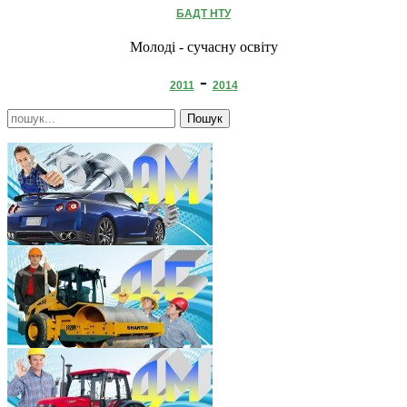
БАДТ НТУ
Молоді - сучасну освіту
-
2011
2014