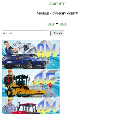
БАДТ НТУ
Молоді - сучасну освіту
-
2011
2014