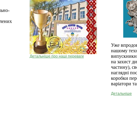
льно-
блених
Уже впродов
нашому техн
випускникни
Детальніше про наші переваги
на захист д
частину), с
наглядні по
коробки пер
варіатори та
Детальніше