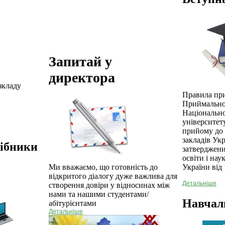
Запитай у
директора
зкладу
Правила пр
Приймально
Національн
університет
прийому до
закладів Укр
сібники
затверджени
освіти і нау
України від 
Ми вважаємо, що готовність до
відкритого діалогу дуже важлива для
Детальніше
створення довіри у відносинах між
нами та нашими студентами/
Навчал
абітурієнтами
Детальніше