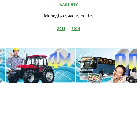
БАДТ НТУ
Молоді - сучасну освіту
-
2011
2014