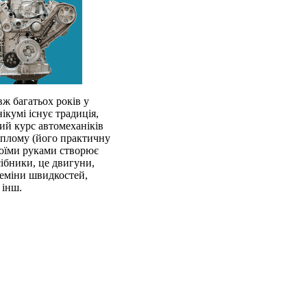
ж багатьох років у
ікумі існує традиція,
й курс автомеханіків
иплому (його практичну
воїми руками створює
сібники, це двигуни,
еміни швидкостей,
 інш.