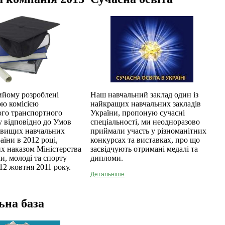
ийому розроблені
Наш навчальний заклад один із
ю комісією
найкращих навчальних закладів
ого транспортного
України, пропоную сучасні
у відповідно до Умов
спеціальності, ми неодноразово
 вищих навчальних
приймали участь у різноманітних
аїни в 2012 році,
конкурсах та виставках, про що
х наказом Міністерства
засвідчують отримані медалі та
ки, молоді та спорту
дипломи.
12 жовтня 2011 року.
Детальніше
ьна база