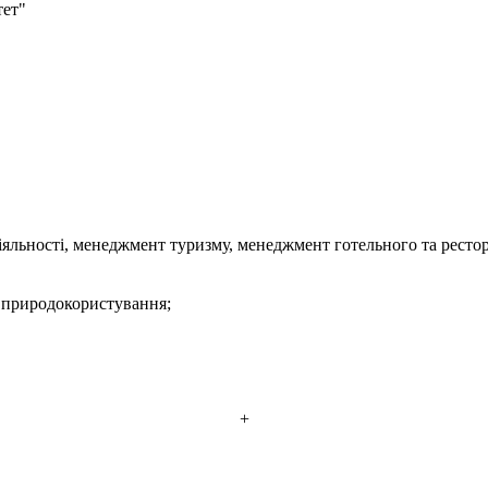
тет"
яльності, менеджмент туризму, менеджмент готельного та рестора
е природокористування;
+