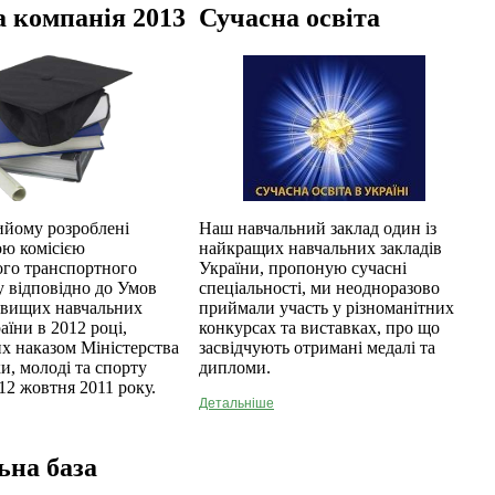
 компанія 2013
Сучасна освіта
ийому розроблені
Наш навчальний заклад один із
ю комісією
найкращих навчальних закладів
ого транспортного
України, пропоную сучасні
у відповідно до Умов
спеціальності, ми неодноразово
 вищих навчальних
приймали участь у різноманітних
аїни в 2012 році,
конкурсах та виставках, про що
х наказом Міністерства
засвідчують отримані медалі та
ки, молоді та спорту
дипломи.
12 жовтня 2011 року.
Детальніше
ьна база