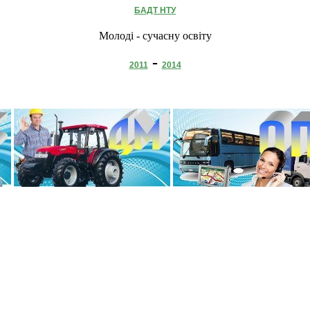
БАДТ НТУ
Молоді - сучасну освіту
-
2011
2014