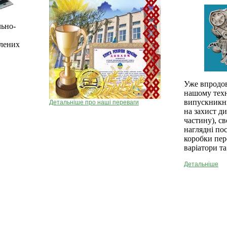
льно-
блених
Уже впродов
нашому техн
випускникни
Детальніше про наші переваги
на захист д
частину), с
наглядні по
коробки пер
варіатори та
Детальніше