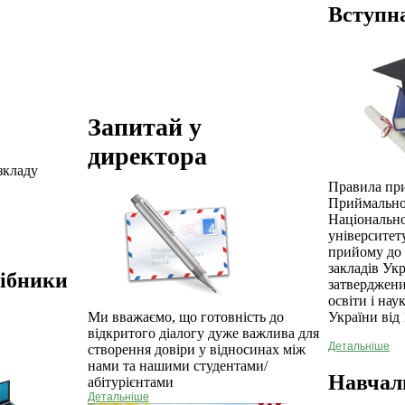
Вступна
Запитай у
директора
зкладу
Правила пр
Приймально
Національн
університет
прийому до
закладів Укр
сібники
затверджени
освіти і нау
України від 
Ми вважаємо, що готовність до
відкритого діалогу дуже важлива для
Детальніше
створення довіри у відносинах між
нами та нашими студентами/
Навчал
абітурієнтами
Детальніше