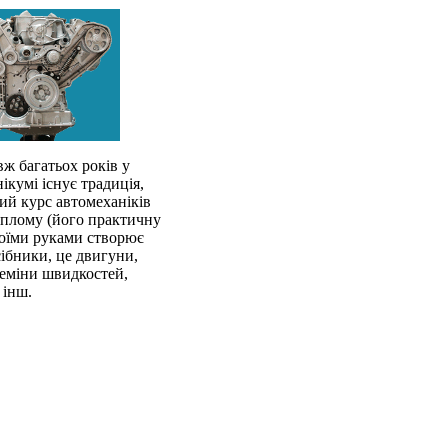
ж багатьох років у
ікумі існує традиція,
й курс автомеханіків
иплому (його практичну
воїми руками створює
сібники, це двигуни,
еміни швидкостей,
 інш.