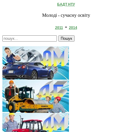
БАДТ НТУ
Молоді - сучасну освіту
-
2011
2014