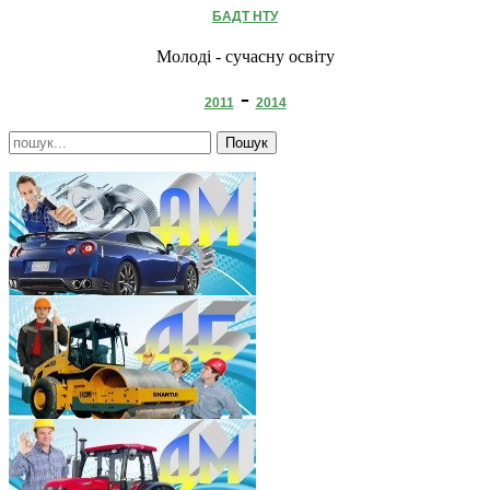
БАДТ НТУ
Молоді - сучасну освіту
-
2011
2014