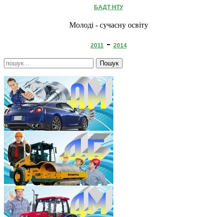
БАДТ НТУ
Молоді - сучасну освіту
-
2011
2014