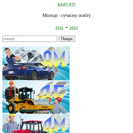
БАДТ НТУ
Молоді - сучасну освіту
-
2011
2014