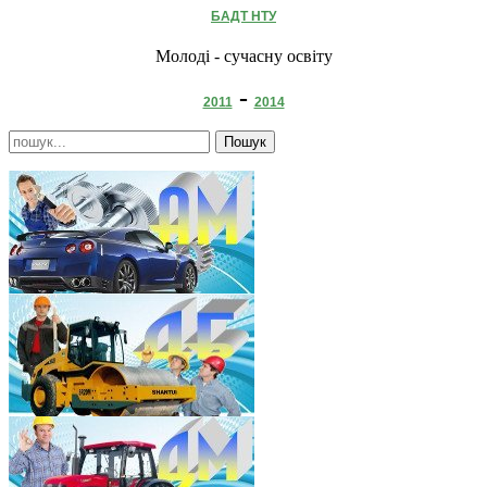
БАДТ НТУ
Молоді - сучасну освіту
-
2011
2014