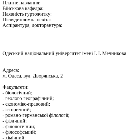
Платне навчання:
Військова кафедра:
Наявність гуртожитку:
Післядипломна освіта:
Аспірантура, докторантура:
Одеський національний університет імені І. І. Мечникова
Адреса:
м. Одеса, вул. Дворянська, 2
Факультети:
- біологічний;
- геолого-географічний;
- економіко-правовий;
- історичний;
- романо-германської філології;
- фізичний;
- філологічний;
- філософський;
- хімічний;