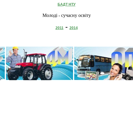
БАДТ НТУ
Молоді - сучасну освіту
-
2011
2014