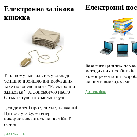
Електронні по
Електронна залікова
книжка
База електронних навча
методичних посібників,
У нашому навчальному закладі
відеопрезентацій розро
успішно пройшло випробування
нашими викладачами.
таке нововедення як "Електронна
заліковка", за допомогую нього
Детальніше
батьки студентів завжди були
усвідомлені про успіхи у навчанні.
Ця послуга буде тепер
використовуватись на постійній
основі.
Детальніше