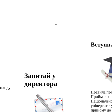
+
Вступна
Запитай у
директора
зкладу
Правила пр
Приймально
Національн
університет
прийому до