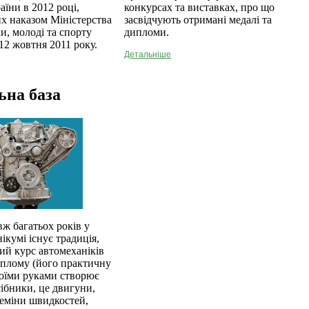
аїни в 2012 році,
конкурсах та виставках, про що
х наказом Міністерства
засвідчують отримані медалі та
ки, молоді та спорту
дипломи.
12 жовтня 2011 року.
Детальніше
ьна база
ж багатьох років у
ікумі існує традиція,
й курс автомеханіків
иплому (його практичну
воїми руками створює
сібники, це двигуни,
еміни швидкостей,