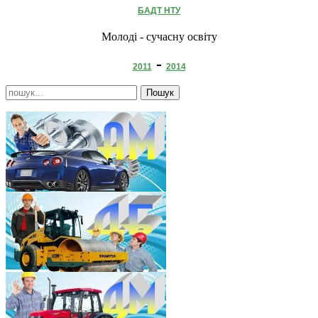
БАДТ НТУ
Молоді - сучасну освіту
-
2011
2014