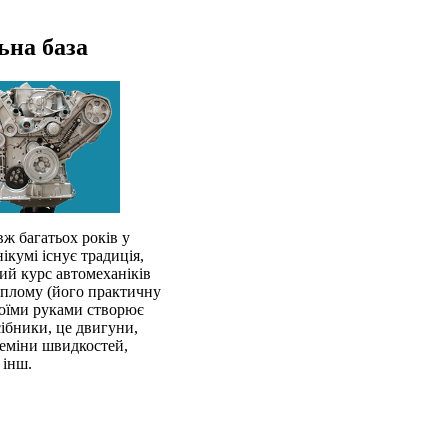
ьна база
ж багатьох років у
ікумі існує традиція,
й курс автомеханіків
иплому (його практичну
воїми руками створює
сібники, це двигуни,
еміни швидкостей,
 інш.