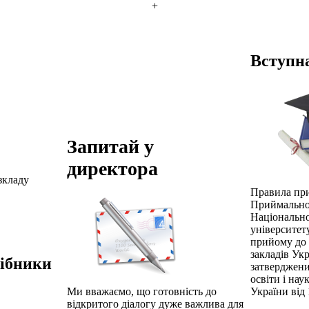
+
Вступна
Запитай у
директора
зкладу
Правила пр
Приймально
Національн
університет
прийому до
закладів Укр
сібники
затверджени
освіти і нау
України від 
Ми вважаємо, що готовність до
відкритого діалогу дуже важлива для