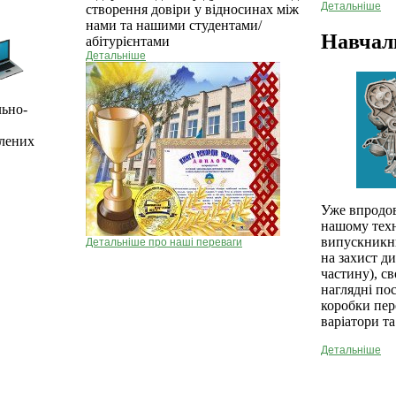
Детальніше
створення довіри у відносинах між
нами та нашими студентами/
Навчал
абітурієнтами
Детальніше
льно-
блених
Уже впродов
нашому техн
випускникни
Детальніше про наші переваги
на захист д
частину), с
наглядні по
коробки пер
варіатори та
Детальніше