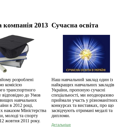
 компанія 2013
Сучасна освіта
ийому розроблені
Наш навчальний заклад один із
ю комісією
найкращих навчальних закладів
ого транспортного
України, пропоную сучасні
у відповідно до Умов
спеціальності, ми неодноразово
 вищих навчальних
приймали участь у різноманітних
аїни в 2012 році,
конкурсах та виставках, про що
х наказом Міністерства
засвідчують отримані медалі та
ки, молоді та спорту
дипломи.
12 жовтня 2011 року.
Детальніше