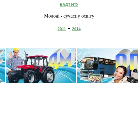
БАДТ НТУ
Молоді - сучасну освіту
-
2011
2014