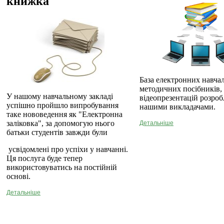
книжка
База електронних навча
методичних посібників,
У нашому навчальному закладі
відеопрезентацій розро
успішно пройшло випробування
нашими викладачами.
таке нововедення як "Електронна
заліковка", за допомогую нього
Детальніше
батьки студентів завжди були
усвідомлені про успіхи у навчанні.
Ця послуга буде тепер
використовуватись на постійній
основі.
Детальніше