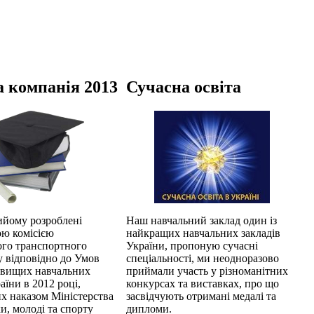
 компанія 2013
Сучасна освіта
ийому розроблені
Наш навчальний заклад один із
ю комісією
найкращих навчальних закладів
ого транспортного
України, пропоную сучасні
у відповідно до Умов
спеціальності, ми неодноразово
 вищих навчальних
приймали участь у різноманітних
аїни в 2012 році,
конкурсах та виставках, про що
х наказом Міністерства
засвідчують отримані медалі та
ки, молоді та спорту
дипломи.