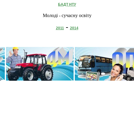
БАДТ НТУ
Молоді - сучасну освіту
-
2011
2014