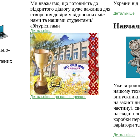
України від 
Ми вважаємо, що готовність до
відкритого діалогу дуже важлива для
Детальніше
створення довіри у відносинах між
нами та нашими студентами/
Навчал
абітурієнтами
Детальніше
льно-
блених
Уже впродов
нашому техн
випускникни
Детальніше про наші переваги
на захист д
частину), с
наглядні по
коробки пер
варіатори та
Детальніше