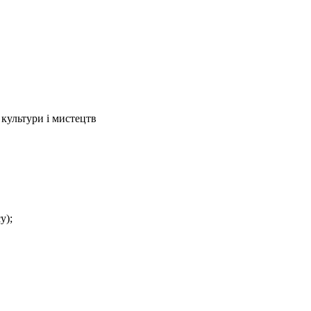
культури і мистецтв
у);