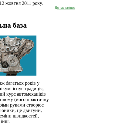
12 жовтня 2011 року.
Детальніше
ьна база
ж багатьох років у
ікумі існує традиція,
й курс автомеханіків
иплому (його практичну
воїми руками створює
сібники, це двигуни,
еміни швидкостей,
 інш.