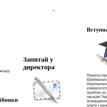
+
Вступна
Запитай у
директора
зкладу
Правила пр
Приймально
Національн
університет
прийому до
закладів Укр
сібники
затверджени
освіти і нау