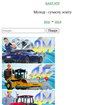
БАДТ НТУ
Молоді - сучасну освіту
-
2011
2014