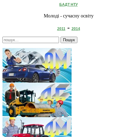
БАДТ НТУ
Молоді - сучасну освіту
-
2011
2014