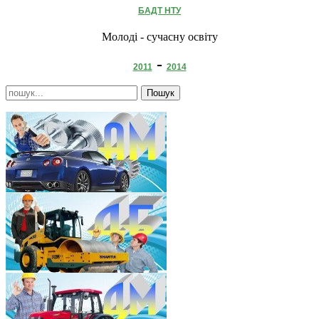
БАДТ НТУ
Молоді - сучасну освіту
-
2011
2014