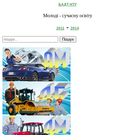
БАДТ НТУ
Молоді - сучасну освіту
-
2011
2014