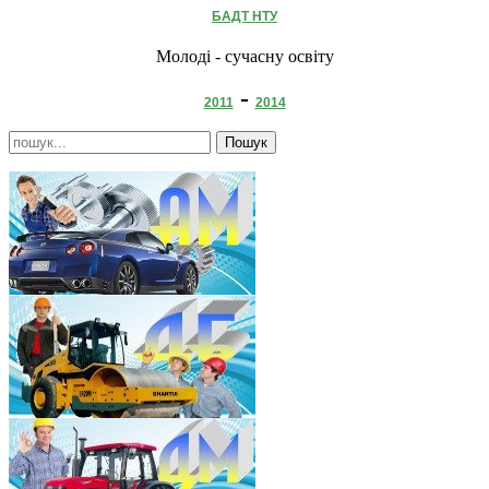
БАДТ НТУ
Молоді - сучасну освіту
-
2011
2014