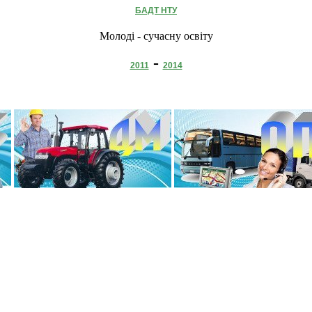
БАДТ НТУ
Молоді - сучасну освіту
-
2011
2014