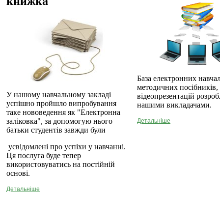
книжка
База електронних навча
методичних посібників,
У нашому навчальному закладі
відеопрезентацій розро
успішно пройшло випробування
нашими викладачами.
таке нововедення як "Електронна
заліковка", за допомогую нього
Детальніше
батьки студентів завжди були
усвідомлені про успіхи у навчанні.
Ця послуга буде тепер
використовуватись на постійній
основі.
Детальніше