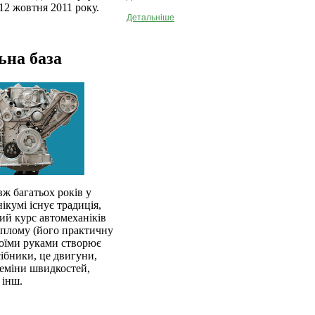
12 жовтня 2011 року.
Детальніше
ьна база
ж багатьох років у
ікумі існує традиція,
й курс автомеханіків
иплому (його практичну
воїми руками створює
сібники, це двигуни,
еміни швидкостей,
 інш.