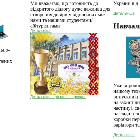
України від 
Ми вважаємо, що готовність до
відкритого діалогу дуже важлива для
Детальніше
створення довіри у відносинах між
нами та нашими студентами/
Навчал
абітурієнтами
Детальніше
льно-
блених
Уже впродов
нашому техн
випускникни
Детальніше про наші переваги
на захист д
частину), с
наглядні по
коробки пер
варіатори та
Детальніше