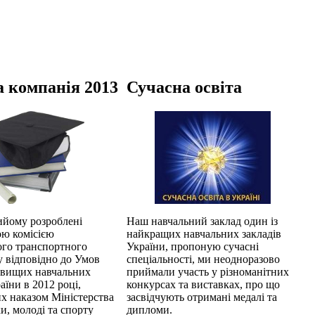
 компанія 2013
Сучасна освіта
ийому розроблені
Наш навчальний заклад один із
ю комісією
найкращих навчальних закладів
ого транспортного
України, пропоную сучасні
у відповідно до Умов
спеціальності, ми неодноразово
 вищих навчальних
приймали участь у різноманітних
аїни в 2012 році,
конкурсах та виставках, про що
х наказом Міністерства
засвідчують отримані медалі та
ки, молоді та спорту
дипломи.