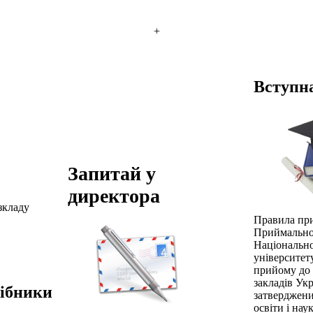
+
Вступна
Запитай у
директора
зкладу
Правила пр
Приймально
Національн
університет
прийому до
закладів Укр
сібники
затверджени
освіти і нау