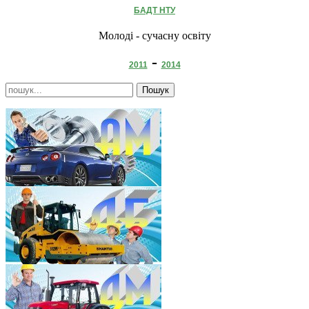
БАДТ НТУ
Молоді - сучасну освіту
-
2011
2014