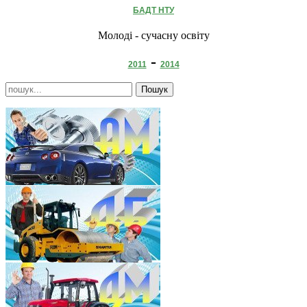
БАДТ НТУ
Молоді - сучасну освіту
-
2011
2014