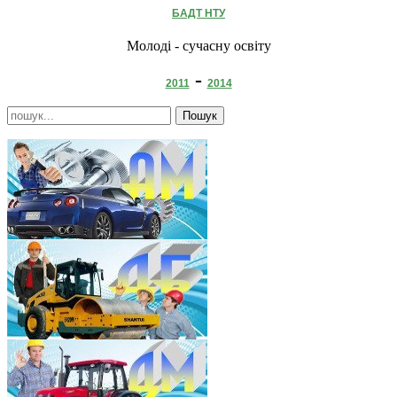
БАДТ НТУ
Молоді - сучасну освіту
-
2011
2014