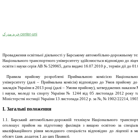
خرید مدرک center-uni
Провадження освітньої діяльності у Барському автомобільно-дорожньому те
Національного транспортного університету здійснюється відповідно до ліцен
освіти і науки серія АВ № 529965, дата видачі 16.07.2010 р., термін дії до 01.
Правила прийому розроблені Приймальною комісією Національног
університету (далі – Приймальна комісія) відповідно до Умов прийому д
закладів України в 2013 році (далі – Умови прийому), затверджених наказом 
і науки, молоді та спорту України № 1244 від 05 листопада 2012 року т
Міністерстві юстиції України 13 листопада 2012 р. за №, № 1902/22214, 190
І. Загальні положення
1.1. Барський автомобільно-дорожній технікум Національного транспорт
оголошує прийом на підготовку фахівців з вищою освітою за спеціаль
кваліфікаційного рівня молодшого спеціаліста відповідно до ліцензії в м
обсягу (див. додаток 1 до цих Правил).