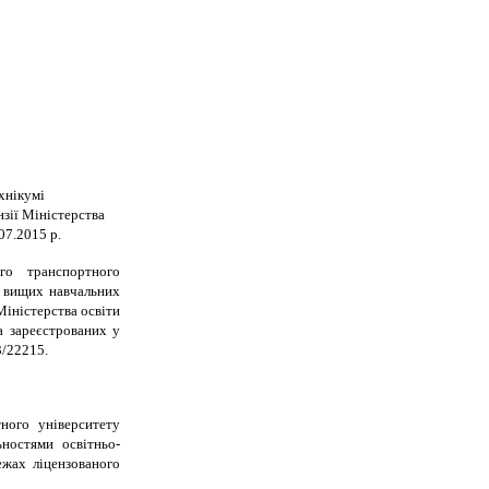
хнікумі
зії Міністерства
07.2015 р.
о транспортного
о вищих навчальних
Міністерства освіти
а зареєстрованих у
3/22215.
ного університету
ностями освітньо-
ежах ліцензованого