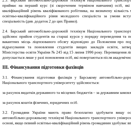
2.3. Барський автомобільно-дорожній технікум Національного транспорт
приймає на перший курс (зі скороченим терміном навчання) осіб, які 
кваліфікаційний рівень кваліфікованого робітника, на визначену кількість
освітньо-кваліфікаційного рівня молодшого спеціаліста за умови вст
спеціальність (див. додаток 2 до цих Правил).
2.4. Барський автомобільно-дорожній технікум Національного транспорт
здійснює прийом студентів на старші курси у порядку переведення та п
вакантних місць ліцензованого обсягу відповідно до Положення про пор
відрахування та поновлення студентів вищих закладів освіти, затв
Міністерства освіти України № 245 від 15 липня 1996 року. Перевищення лі
допускається лише у разі поновлення осіб, які повертаються після академічно
ІІІ. Фінансування підготовки фахівців
3.1. Фінансування підготовки фахівців у Барському автомобільно-дор
Національного транспортного університету здійснюється:
за рахунок видатків державного та місцевих бюджетів – за державним замов
за рахунок коштів фізичних, юридичних осіб.
3.2. Громадяни України мають право безоплатно здобувати вищу ос
автомобільно-дорожньому технікумі Національного транспортного універси
основі, якщо певний освітньо-кваліфікаційний рівень громадянин здобуває в