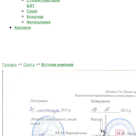
Студентська рада
БДТ
Спорт
Культура
Фотогалерея
Контакти
->
->
Головна
Освіта
Вступна компанія