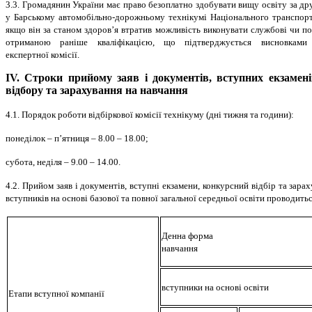
3.3. Громадянин України має право безоплатно здобувати вищу освіту за др
у Барському автомобільно-дорожньому технікумі Національного транспорт
якщо він за станом здоров’я втратив можливість виконувати службові чи по
отриманою раніше кваліфікацією, що підтверджується висновками м
експертної комісії.
IV. Строки прийому заяв і документів, вступних екзамені
відбору та зарахування на навчання
4.1. Порядок роботи відбіркової комісії технікуму (дні тижня та години):
понеділок – п’ятниця – 8.00 – 18.00;
субота, неділя – 9.00 – 14.00.
4.2. Прийом заяв і документів, вступні екзамени, конкурсний відбір та зара
вступників на основі базової та повної загальної середньої освіти проводитьс
Денна форма
навчання
вступники на основі освіти
Етапи вступної компанії