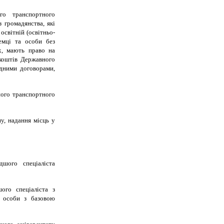
го транспортного
 громадянства, які
освітній (освітньо-
емці та особи без
х, мають право на
 коштів Державного
дними договорами,
ного транспортного
у, надання місць у
дшого спеціаліста
ого спеціаліста з
я особи з базовою