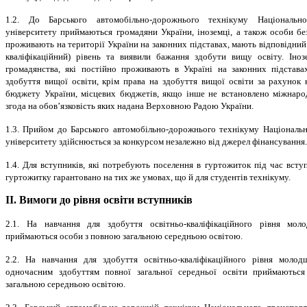
1.2. До Барського автомобільно-дорожнього технікуму Національно
університету приймаються громадяни України, іноземці, а також особи без
проживають на території України на законних підставах, мають відповідний 
кваліфікаційний) рівень та виявили бажання здобути вищу освіту. Іноз
громадянства, які постійно проживають в Україні на законних підстава
здобуття вищої освіти, крім права на здобуття вищої освіти за рахунок
бюджету України, місцевих бюджетів, якщо інше не встановлено міжнаро
згода на обов’язковість яких надана Верховною Радою України.
1.3. Прийом до Барського автомобільно-дорожнього технікуму Національ
університету здійснюється за конкурсом незалежно від джерел фінансування.
1.4. Для вступників, які потребують поселення в гуртожиток під час вступ
гуртожитку гарантовано на тих же умовах, що й для студентів технікуму.
ІІ. Вимоги до рівня освіти вступників
2.1. На навчання для здобуття освітньо-кваліфікаційного рівня моло
приймаються особи з повною загальною середньою освітою.
2.2. На навчання для здобуття освітньо-кваліфікаційного рівня молодш
одночасним здобуттям повної загальної середньої освіти приймаютьс
загальною середньою освітою.