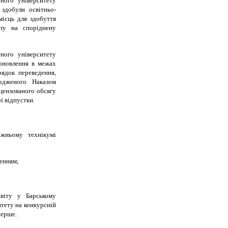
ного університету
здобули освітньо-
 місць для здобуття
упу на споріднену
ного університету
оновлення в межах
ядок переведення,
ердженого Наказом
цензованого обсягу
ї відпустки.
ожньому технікумі
ленням;
віту у Барському
тету на конкурсній
перше.