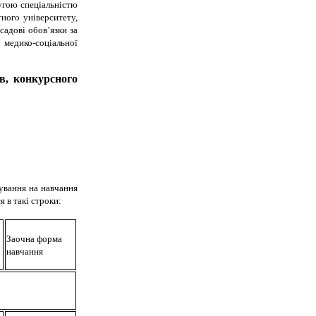
угою спеціальністю
ного університету,
садові обов’язки за
едико-соціальної
в, конкурсного
хування на навчання
я в такі строки:
Заочна форма
навчання