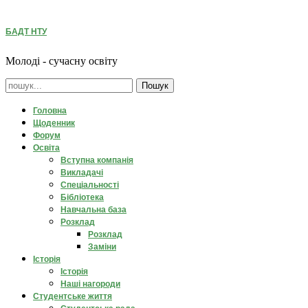
БАДТ НТУ
Молоді - сучасну освіту
Головна
Щоденник
Форум
Освіта
Вступна компанія
Викладачі
Спеціальності
Бібліотека
Навчальна база
Розклад
Розклад
Заміни
Історія
Історія
Наші нагороди
Студентське життя