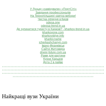
У Луцьку «замінували» «ПортСіті»
Завдання профессіоналів
На Тернопільщині завтра вибори!
Чистка обличчя в Києві
odesa.one
odessa-trend.in.ua
Де зупинитися туристу в Харкові? - kharkov-trend.in.ua
kharkovone.com
kharkovskiye.info
kharkiv.name
icherkashchanyn.com
Івано-Франківськ
Сайти Житомира
dnepr-future.com.ua
Рами для картини
Кухни Харьков
Дота 2 в лайве
.
.
.
.
.
.
.
.
.
.
.
.
.
.
.
.
.
.
.
.
.
.
.
.
.
.
.
.
.
.
.
.
.
.
.
.
.
.
.
.
.
.
.
.
.
.
.
.
.
.
.
.
.
.
.
.
.
.
.
.
.
.
.
.
.
.
.
.
.
.
.
.
.
.
.
.
.
.
.
.
.
.
.
.
.
.
.
.
.
.
.
.
.
.
.
.
.
.
.
.
.
.
.
.
.
.
.
.
.
.
.
.
.
.
.
.
.
.
.
.
.
.
.
.
.
.
.
.
.
.
.
.
.
.
.
.
.
.
.
.
.
.
.
.
.
.
.
.
.
.
.
.
.
.
.
.
.
.
.
.
.
.
.
.
.
.
.
.
.
.
.
.
.
.
.
.
.
.
.
.
.
.
.
.
.
.
.
.
.
.
.
.
.
.
.
.
.
.
.
.
.
.
.
.
.
.
.
.
.
.
.
.
.
.
.
.
.
.
.
.
.
.
.
.
.
.
.
.
.
.
.
.
.
.
.
.
.
.
.
.
.
.
.
.
.
.
.
.
.
.
.
.
.
.
.
.
.
.
.
.
.
.
.
.
.
.
.
.
.
.
.
.
.
Найкращі вузи України