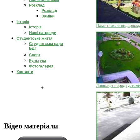
Розклад
Розклад
Заміни
Історія
Пам'ятник легендарном
Історія
Наші нагороди
Студентське життя
Студентська рада
БДТ
Спорт
Культура
Фотогалерея
Контакти
Ланшафт перед гуртож
+
Відео матеріали