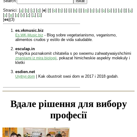
Search:
Stranici: [
] [
] [
] [
] [
e
] [
] [
] [
] [
] [
] [
] [
] [
] [
] [
] [
] [
] [
] [
] [
] [
]
a
b
c
d
f
g
h
i
j
k
l
m
n
o
p
q
r
s
t
u
[
] [
] [
] [
] [
] [
] [
]
v
w
x
y
z
1
3
[
es
](3)
es.vkmusic.biz
- Blog sobre vegetarianismo, veganismo,
Es.WK-Music.biz
alimentos crudos y estilo de vida saludable.
esculap.in
Popytka poznakomit chitatelia s po swoemu zahwatywaiyshchimi
, pokazat himicheskie aspekty molekuly i
znaniiami iz mira biologii
kletki
esdien.net
| Kak obustroit swoi dom w 2017 i 2018 godah.
Uiytnyi dom
Вдале рішення для вибору
професії