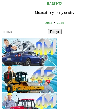
БАДТ НТУ
Молоді - сучасну освіту
-
2011
2014