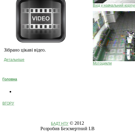
Вхід у навчальний корпу
Зібрано цікаві відео.
Детальніше
Мотоцикли
Головна
ВГОРУ
© 2012
БАДТ НТУ
Розробив Безсмертний І.В