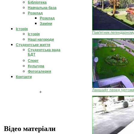
Бібліотека
Навчальна база
Розклад
Розклад
Заміни
Історія
Пам'ятник легендарном
Історія
Наші нагороди
Студентське життя
Студентська рада
БДТ
Спорт
Культура
Фотогалерея
Контакти
Ланшафт перед гуртож
+
Відео матеріали