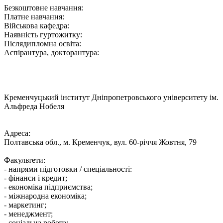
Безкоштовне навчання:
Платне навчання:
Військова кафедра:
Наявність гуртожитку:
Післядипломна освіта:
Аспірантура, докторантура:
Кременчуцький інститут Дніпропетровського університету ім.
Альфреда Нобеля
Адреса:
Полтавська обл., м. Кременчук, вул. 60-річчя Жовтня, 79
Факультети:
- напрями підготовки / спеціальності:
- фінанси і кредит;
- економіка підприємства;
- міжнародна економіка;
- маркетинг;
- менеджмент;
- соціальна робота;