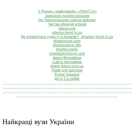
У Луцьку «замінували» «ПортСіті»
Завдання профессіоналів
На Тернопільщині завтра вибори!
Чистка обличчя в Києві
odesa.one
odessa-trend.in.ua
Де зупинитися туристу в Харкові? - kharkov-trend.in.ua
kharkovone.com
kharkovskiye.info
kharkiv.name
icherkashchanyn.com
Івано-Франківськ
Сайти Житомира
dnepr-future.com.ua
Рами для картини
Кухни Харьков
Дота 2 в лайве
.
.
.
.
.
.
.
.
.
.
.
.
.
.
.
.
.
.
.
.
.
.
.
.
.
.
.
.
.
.
.
.
.
.
.
.
.
.
.
.
.
.
.
.
.
.
.
.
.
.
.
.
.
.
.
.
.
.
.
.
.
.
.
.
.
.
.
.
.
.
.
.
.
.
.
.
.
.
.
.
.
.
.
.
.
.
.
.
.
.
.
.
.
.
.
.
.
.
.
.
.
.
.
.
.
.
.
.
.
.
.
.
.
.
.
.
.
.
.
.
.
.
.
.
.
.
.
.
.
.
.
.
.
.
.
.
.
.
.
.
.
.
.
.
.
.
.
.
.
.
.
.
.
.
.
.
.
.
.
.
.
.
.
.
.
.
.
.
.
.
.
.
.
.
.
.
.
.
.
.
.
.
.
.
.
.
.
.
.
.
.
.
.
.
.
.
.
.
.
.
.
.
.
.
.
.
.
.
.
.
.
.
.
.
.
.
.
.
.
.
.
.
.
.
.
.
.
.
.
.
.
.
.
.
.
.
.
.
.
.
.
.
.
.
.
.
.
.
.
.
.
.
.
.
.
.
.
.
.
.
.
.
.
.
.
.
.
.
.
.
.
.
.
Найкращі вузи України