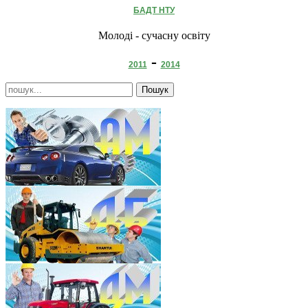
БАДТ НТУ
Молоді - сучасну освіту
-
2011
2014