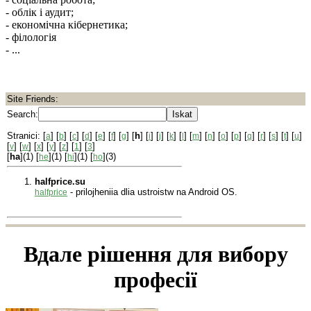
- облік і аудит;
- економічна кібернетика;
- філологія
- ...
Site Friends:
Search:
Stranici: [
] [
] [
] [
] [
] [
] [
] [
h
] [
] [
] [
] [
] [
] [
] [
] [
] [
] [
] [
] [
] [
]
a
b
c
d
e
f
g
i
j
k
l
m
n
o
p
q
r
s
t
u
[
] [
] [
] [
] [
] [
] [
]
v
w
x
y
z
1
3
[
ha
](1) [
](1) [
](1) [
](3)
he
hi
ho
halfprice.su
- prilojheniia dlia ustroistw na Android OS.
halfprice
Вдале рішення для вибору
професії