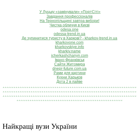
У Луцьку «замінували» «ПортСіті»
Завдання профессіоналів
На Тернопільщині завтра вибори!
Чистка обличчя в Києві
odesa.one
odessa-trend.in.ua
Де зупинитися туристу в Харкові? - kharkov-trend.in.ua
kharkovone.com
kharkovskiye.info
kharkiv.name
icherkashchanyn.com
Івано-Франківськ
Сайти Житомира
dnepr-future.com.ua
Рами для картини
Кухни Харьков
Дота 2 в лайве
.
.
.
.
.
.
.
.
.
.
.
.
.
.
.
.
.
.
.
.
.
.
.
.
.
.
.
.
.
.
.
.
.
.
.
.
.
.
.
.
.
.
.
.
.
.
.
.
.
.
.
.
.
.
.
.
.
.
.
.
.
.
.
.
.
.
.
.
.
.
.
.
.
.
.
.
.
.
.
.
.
.
.
.
.
.
.
.
.
.
.
.
.
.
.
.
.
.
.
.
.
.
.
.
.
.
.
.
.
.
.
.
.
.
.
.
.
.
.
.
.
.
.
.
.
.
.
.
.
.
.
.
.
.
.
.
.
.
.
.
.
.
.
.
.
.
.
.
.
.
.
.
.
.
.
.
.
.
.
.
.
.
.
.
.
.
.
.
.
.
.
.
.
.
.
.
.
.
.
.
.
.
.
.
.
.
.
.
.
.
.
.
.
.
.
.
.
.
.
.
.
.
.
.
.
.
.
.
.
.
.
.
.
.
.
.
.
.
.
.
.
.
.
.
.
.
.
.
.
.
.
.
.
.
.
.
.
.
.
.
.
.
.
.
.
.
.
.
.
.
.
.
.
.
.
.
.
.
.
.
.
.
.
.
.
.
.
.
.
.
.
.
.
Найкращі вузи України