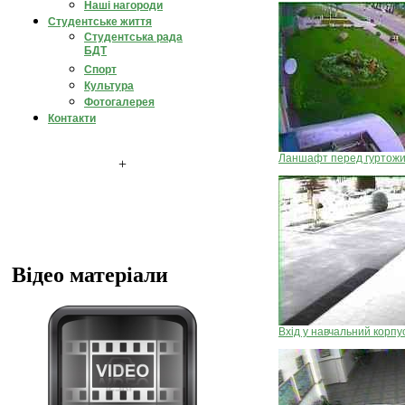
Наші нагороди
Студентське життя
Студентська рада
БДТ
Спорт
Культура
Фотогалерея
Контакти
Ланшафт перед гуртож
+
Відео матеріали
Вхід у навчальний корпу