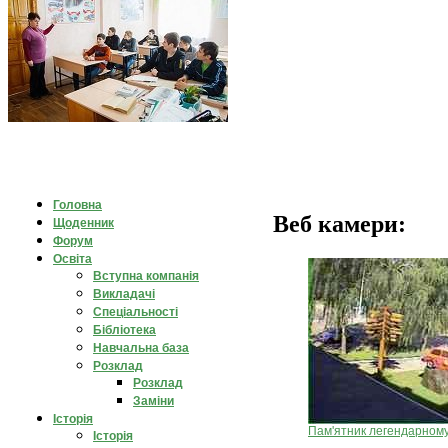
Головна
Веб камери:
Щоденник
Форум
Освіта
Вступна компанія
Викладачі
Спеціальності
Бібліотека
Навчальна база
Розклад
Розклад
Заміни
Історія
Пам'ятник легендарном
Історія