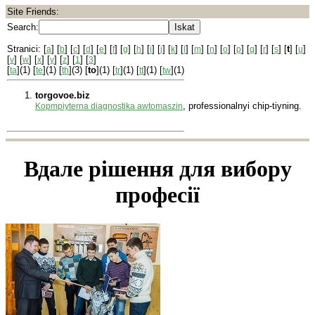
Site Friends:
Search:
Stranici: [
] [
] [
] [
] [
] [
] [
] [
] [
] [
] [
] [
] [
] [
] [
] [
] [
] [
] [
] [
t
] [
]
a
b
c
d
e
f
g
h
i
j
k
l
m
n
o
p
q
r
s
u
[
] [
] [
] [
] [
] [
] [
]
v
w
x
y
z
1
3
[
](1) [
](1) [
](3) [
to
](1) [
](1) [
](1) [
](1)
ta
te
th
tr
tt
tw
torgovoe.biz
, professionalnyi chip-tiyning.
Kopmpiyterna dіagnostika awtomaszin
Вдале рішення для вибору
професії