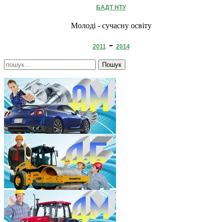
БАДТ НТУ
Молоді - сучасну освіту
-
2011
2014