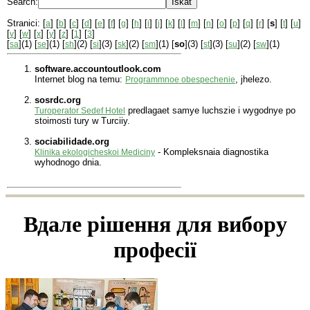
Search:
Stranici: [
] [
] [
] [
] [
] [
] [
] [
] [
] [
] [
] [
] [
] [
] [
] [
] [
] [
] [
s
] [
] [
]
a
b
c
d
e
f
g
h
i
j
k
l
m
n
o
p
q
r
t
u
[
] [
] [
] [
] [
] [
] [
]
v
w
x
y
z
1
3
[
](1) [
](1) [
](2) [
](3) [
](2) [
](1) [
so
](3) [
](3) [
](2) [
](1)
sa
se
sh
si
sk
sm
st
su
sw
software.accountoutlook.com
Internet blog na temu:
, jhelezo.
Programmnoe obespechenie
sosrdc.org
predlagaet samye luchszie i wygodnye po
Turoperator Sedef Hotel
stoimosti tury w Turciiy.
sociabilidade.org
- Kompleksnaia diagnostika
Klinika ekologicheskoi Mediciny
wyhodnogo dnia.
Вдале рішення для вибору
професії