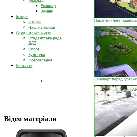
Розклад
Розклад
Заміни
Історія
Пам'ятник легендарном
Історія
Наші нагороди
Студентське життя
Студентська рада
БДТ
Спорт
Культура
Фотогалерея
Контакти
Ланшафт перед гуртож
+
Відео матеріали