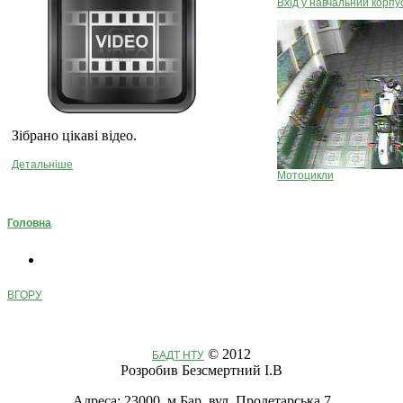
Вхід у навчальний корпу
Зібрано цікаві відео.
Детальніше
Мотоцикли
Головна
ВГОРУ
© 2012
БАДТ НТУ
Розробив Безсмертний І.В
Адреса: 23000, м.Бар, вул. Пролетарська,7