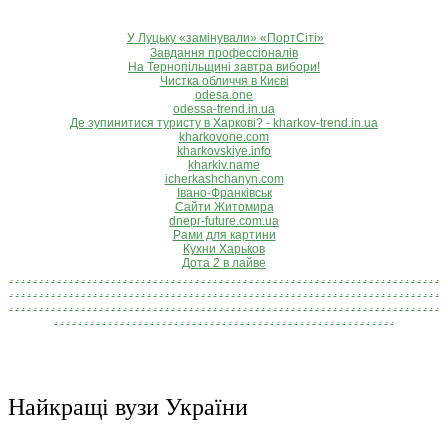
У Луцьку «замінували» «ПортСіті»
Завдання профессіоналів
На Тернопільщині завтра вибори!
Чистка обличчя в Києві
odesa.one
odessa-trend.in.ua
Де зупинитися туристу в Харкові? - kharkov-trend.in.ua
kharkovone.com
kharkovskiye.info
kharkiv.name
icherkashchanyn.com
Івано-Франківськ
Сайти Житомира
dnepr-future.com.ua
Рами для картини
Кухни Харьков
Дота 2 в лайве
.
.
.
.
.
.
.
.
.
.
.
.
.
.
.
.
.
.
.
.
.
.
.
.
.
.
.
.
.
.
.
.
.
.
.
.
.
.
.
.
.
.
.
.
.
.
.
.
.
.
.
.
.
.
.
.
.
.
.
.
.
.
.
.
.
.
.
.
.
.
.
.
.
.
.
.
.
.
.
.
.
.
.
.
.
.
.
.
.
.
.
.
.
.
.
.
.
.
.
.
.
.
.
.
.
.
.
.
.
.
.
.
.
.
.
.
.
.
.
.
.
.
.
.
.
.
.
.
.
.
.
.
.
.
.
.
.
.
.
.
.
.
.
.
.
.
.
.
.
.
.
.
.
.
.
.
.
.
.
.
.
.
.
.
.
.
.
.
.
.
.
.
.
.
.
.
.
.
.
.
.
.
.
.
.
.
.
.
.
.
.
.
.
.
.
.
.
.
.
.
.
.
.
.
.
.
.
.
.
.
.
.
.
.
.
.
.
.
.
.
.
.
.
.
.
.
.
.
.
.
.
.
.
.
.
.
.
.
.
.
.
.
.
.
.
.
.
.
.
.
.
.
.
.
.
.
.
.
.
.
.
.
.
.
.
.
.
.
.
.
.
.
.
Найкращі вузи України