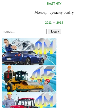
БАДТ НТУ
Молоді - сучасну освіту
-
2011
2014